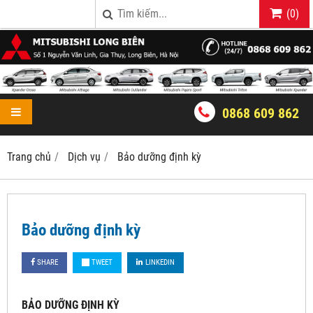
(
0
)
0868 609 862
Trang chủ
Dịch vụ
Bảo dưỡng định kỳ
Bảo dưỡng định kỳ
SHARE
TWEET
LINKEDIN
BẢO DƯỠNG ĐỊNH KỲ