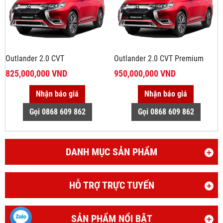
Outlander 2.0 CVT
Outlander 2.0 CVT Premium
825,000,000 VND
950,000,000 VND
Nhận báo giá
Nhận báo giá
Gọi 0868 609 862
Gọi 0868 609 862
DANH MỤC SẢN PHẨM
HỖ TRỢ TRỰC TUYẾN
SẢN PHẨM NỔI BẬT