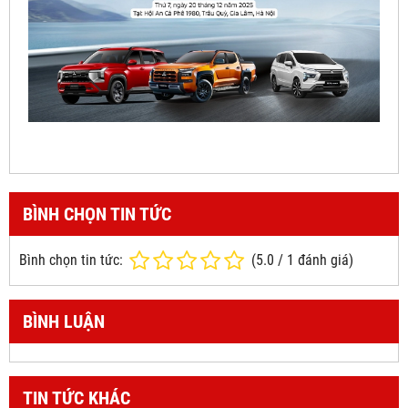
BÌNH CHỌN TIN TỨC
Bình chọn tin tức:
(
5.0
/
1
đánh giá)
BÌNH LUẬN
TIN TỨC KHÁC