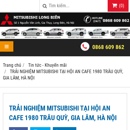
(
0
)
0868 609 862
Trang chủ
Tin tức - Khuyến mãi
TRẢI NGHIỆM MITSUBISHI TẠI HỘI AN CAFE 1980 TRÂU QUỲ,
GIA LÂM, HÀ NỘI
TRẢI NGHIỆM MITSUBISHI TẠI HỘI AN
CAFE 1980 TRÂU QUỲ, GIA LÂM, HÀ NỘI