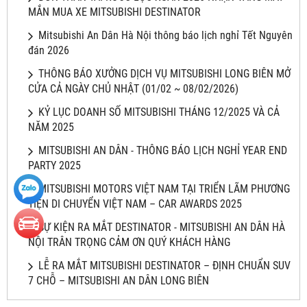
MẮN MUA XE MITSUBISHI DESTINATOR
Mitsubishi An Dân Hà Nội thông báo lịch nghỉ Tết Nguyên
đán 2026
THÔNG BÁO XƯỞNG DỊCH VỤ MITSUBISHI LONG BIÊN MỞ
CỬA CẢ NGÀY CHỦ NHẬT (01/02 ~ 08/02/2026)
KỶ LỤC DOANH SỐ MITSUBISHI THÁNG 12/2025 VÀ CẢ
NĂM 2025
MITSUBISHI AN DÂN - THÔNG BÁO LỊCH NGHỈ YEAR END
PARTY 2025
MITSUBISHI MOTORS VIỆT NAM TẠI TRIỂN LÃM PHƯƠNG
TIỆN DI CHUYỂN VIỆT NAM – CAR AWARDS 2025
SỰ KIỆN RA MẮT DESTINATOR - MITSUBISHI AN DÂN HÀ
NỘI TRÂN TRỌNG CẢM ƠN QUÝ KHÁCH HÀNG
LỄ RA MẮT MITSUBISHI DESTINATOR – ĐỊNH CHUẨN SUV
7 CHỖ – MITSUBISHI AN DÂN LONG BIÊN