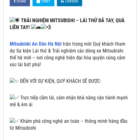
SHARE
TWEET
LINKEDIN
TRẢI NGHIỆM MITSUBISHI – LÁI THỬ ĐÃ TAY, QUÀ
LIỀN TAY!
Mitsubishi An Dân Hà Nội
trân trọng mời Quý khách tham
dự Sự kiện Lái thử & Trải nghiệm các dòng xe Mitsubishi
thế hệ mới – nơi công nghệ hiện đại hòa quyện cùng cảm
xúc lái bứt phá!
ĐẾN VỚI SỰ KIỆN, QUÝ KHÁCH SẼ ĐƯỢC:
Trực tiếp cầm lái, cảm nhận khả năng vận hành mạnh
mẽ & êm ái
Khám phá công nghệ an toàn – thông minh hàng đầu
từ Mitsubishi