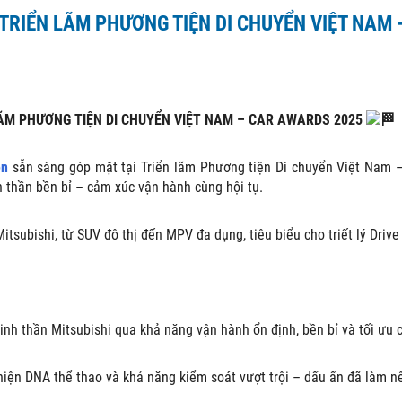
 TRIỂN LÃM PHƯƠNG TIỆN DI CHUYỂN VIỆT NAM
LÃM PHƯƠNG TIỆN DI CHUYỂN VIỆT NAM – CAR AWARDS 2025
ên
sẵn sàng góp mặt tại Triển lãm Phương tiện Di chuyển Việt Nam 
 thần bền bỉ – cảm xúc vận hành cùng hội tụ.
tsubishi, từ SUV đô thị đến MPV đa dụng, tiêu biểu cho triết lý Drive
inh thần Mitsubishi qua khả năng vận hành ổn định, bền bỉ và tối ưu 
hiện DNA thể thao và khả năng kiểm soát vượt trội – dấu ấn đã làm nê