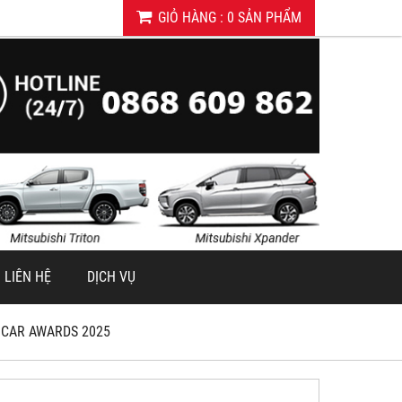
GIỎ HÀNG
:
0
SẢN PHẨM
LIÊN HỆ
DỊCH VỤ
– CAR AWARDS 2025