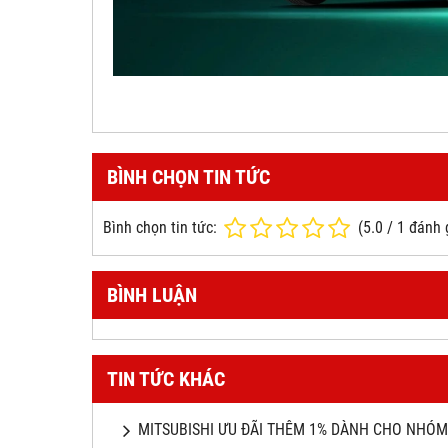
BÌNH CHỌN TIN TỨC
Bình chọn tin tức:
(
5.0
/
1
đánh 
BÌNH LUẬN
TIN TỨC KHÁC
MITSUBISHI ƯU ĐÃI THÊM 1% DÀNH CHO NHÓM 