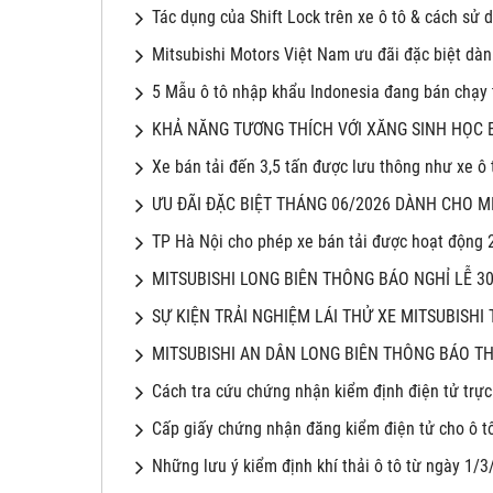
Tác dụng của Shift Lock trên xe ô tô & cách sử 
Mitsubishi Motors Việt Nam ưu đãi đặc biệt dà
5 Mẫu ô tô nhập khẩu Indonesia đang bán chạy t
KHẢ NĂNG TƯƠNG THÍCH VỚI XĂNG SINH HỌC E
Xe bán tải đến 3,5 tấn được lưu thông như xe ô
ƯU ĐÃI ĐẶC BIỆT THÁNG 06/2026 DÀNH CHO M
TP Hà Nội cho phép xe bán tải được hoạt động 
MITSUBISHI LONG BIÊN THÔNG BÁO NGHỈ LỄ 30/
SỰ KIỆN TRẢI NGHIỆM LÁI THỬ XE MITSUBISHI 
MITSUBISHI AN DÂN LONG BIÊN THÔNG BÁO TH
Cách tra cứu chứng nhận kiểm định điện tử trự
Cấp giấy chứng nhận đăng kiểm điện tử cho ô t
Những lưu ý kiểm định khí thải ô tô từ ngày 1/